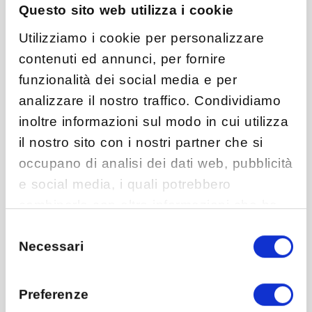
Questo sito web utilizza i cookie
Utilizziamo i cookie per personalizzare
contenuti ed annunci, per fornire
funzionalità dei social media e per
analizzare il nostro traffico. Condividiamo
inoltre informazioni sul modo in cui utilizza
il nostro sito con i nostri partner che si
occupano di analisi dei dati web, pubblicità
e social media, i quali potrebbero
combinarle con altre informazioni che ha
fornito loro o che hanno raccolto dal suo
Selezione
Necessari
del
utilizzo dei loro servizi.
consenso
Preferenze